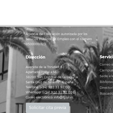
Agencia de Colocación autorizada por los
Servicios Públicos de Empleo con el número
0500000023.
Servic
Dirección
Correo e
Avenida de la Trinidad, 61
Campus 
Apartado Postal 456
Sede el
38200, San Cristóbal de La Laguna
Bibliote
Santa Cruz de Tenerife - España
Teléfono: (+34) 922 31 92 00
Director
Whatsapp:
(+34) 922 31 92 00
Buscado
Correo electrónico:
info@fg.ull.es
Solicitar cita previa