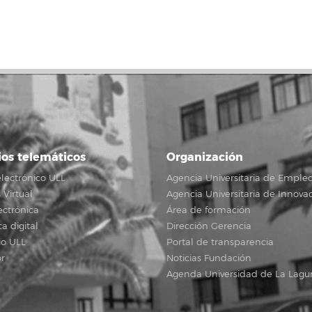
ios telemáticos
Organización
lectrónico ULL
Agencia Universitaria de Emple
Virtual
Agencia Universitaria de Innova
ectrónica
Área de formación
ca digital
Dirección Gerencia
io ULL
Portal de transparencia
r
Noticias Fundación
Agenda Universidad de La Lagu