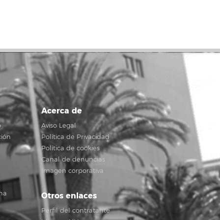
Acerca de
o
Aviso Legal
ción
Política de Privacidad
Política de cookies
Canal de denuncias
Imagen corporativa
na
Otros enlaces
Perfil del contratante