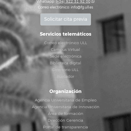
Whatsapp:
(+34) 922 31 92 00
Correo electrónico:
info@fg.ull.es
Solicitar cita previa
Servicios telemáticos
Correo electrónico ULL
Campus Virtual
Sede electrónica
Biblioteca digital
Directorio ULL
Buscador
Organización
Agencia Universitaria de Empleo
Agencia Universitaria de Innovación
Área de formación
Dirección Gerencia
Portal de transparencia