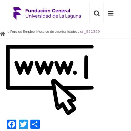
Foro de Empleo: Mosaico de oportunidades
url_522399
Facebook
Twitter
Compartir