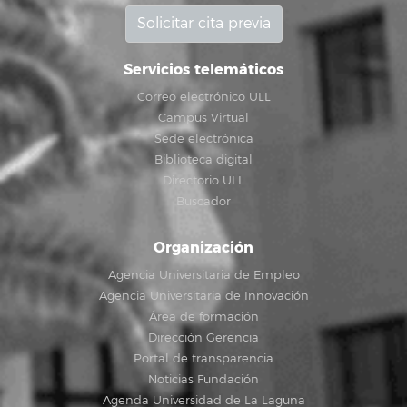
Solicitar cita previa
Servicios telemáticos
Correo electrónico ULL
Campus Virtual
Sede electrónica
Biblioteca digital
Directorio ULL
Buscador
Organización
Agencia Universitaria de Empleo
Agencia Universitaria de Innovación
Área de formación
Dirección Gerencia
Portal de transparencia
Noticias Fundación
Agenda Universidad de La Laguna