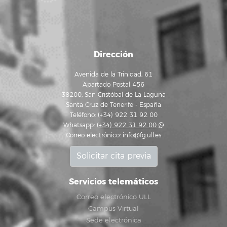
Dirección
Avenida de la Trinidad, 61
Apartado Postal 456
38200, San Cristóbal de La Laguna
Santa Cruz de Tenerife - España
Teléfono: (+34) 922 31 92 00
Whatsapp:
(+34) 922 31 92 00
Correo electrónico:
info@fg.ull.es
Solicitar cita previa
Servicios telemáticos
Correo electrónico ULL
Campus Virtual
Sede electrónica