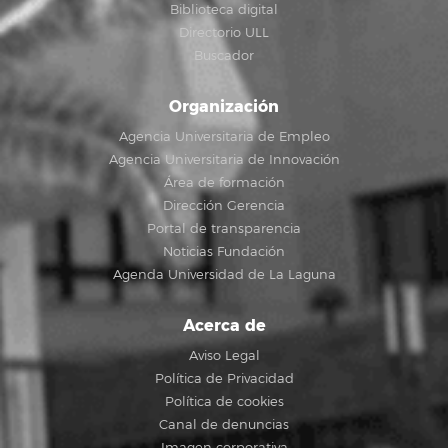
Biblioteca digital
Directorio ULL
Buscador
Organización
Agencia Universitaria de Empleo
Agencia Universitaria de Innovación
Área de formación
Dirección Gerencia
Portal de transparencia
Noticias Fundación
Agenda Universidad de La Laguna
Acerca de
Aviso Legal
Política de Privacidad
Política de cookies
Canal de denuncias