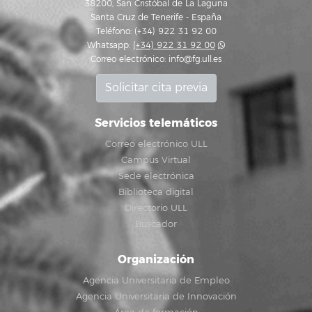
38200, San Cristóbal de La Laguna
Santa Cruz de Tenerife - España
Teléfono: (+34) 922 31 92 00
Whatsapp:
(+34) 922 31 92 00
Correo electrónico:
info@fg.ull.es
Solicitar cita previa
Servicios telemáticos
Correo electrónico ULL
Campus Virtual
Sede electrónica
Biblioteca digital
Directorio ULL
Buscador
Organización
Agencia Universitaria de Empleo
Agencia Universitaria de Innovación