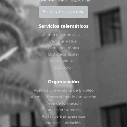
Correo electrónico:
info@fg.ull.es
Solicitar cita previa
Servicios telemáticos
Correo electrónico ULL
Campus Virtual
Sede electrónica
Biblioteca digital
Directorio ULL
Buscador
Organización
Agencia Universitaria de Empleo
Agencia Universitaria de Innovación
Área de formación
Dirección Gerencia
Portal de transparencia
Noticias Fundación