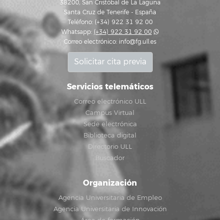
38200, San Cristóbal de La Laguna
Santa Cruz de Tenerife - España
Teléfono: (+34) 922 31 92 00
Whatsapp:
(+34) 922 31 92 00
Correo electrónico:
info@fg.ull.es
Solicitar cita previa
Servicios telemáticos
Correo electrónico ULL
Campus Virtual
Sede electrónica
Biblioteca digital
Directorio ULL
Buscador
Organización
Agencia Universitaria de Empleo
Agencia Universitaria de Innovación