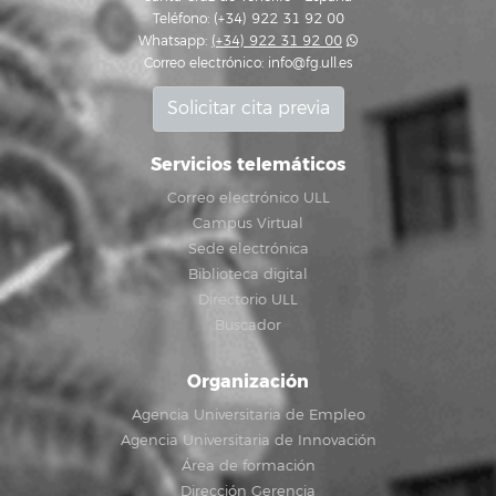
Teléfono: (+34) 922 31 92 00
Whatsapp:
(+34) 922 31 92 00
Correo electrónico:
info@fg.ull.es
Solicitar cita previa
Servicios telemáticos
Correo electrónico ULL
Campus Virtual
Sede electrónica
Biblioteca digital
Directorio ULL
Buscador
Organización
Agencia Universitaria de Empleo
Agencia Universitaria de Innovación
Área de formación
Dirección Gerencia