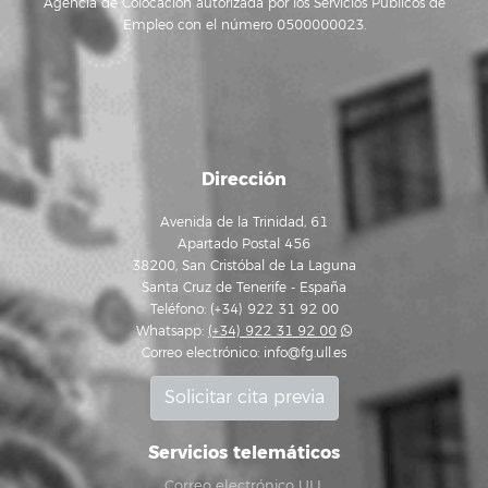
Agencia de Colocación autorizada por los Servicios Públicos de
Empleo con el número 0500000023.
Dirección
Avenida de la Trinidad, 61
Apartado Postal 456
38200, San Cristóbal de La Laguna
Santa Cruz de Tenerife - España
Teléfono: (+34) 922 31 92 00
Whatsapp:
(+34) 922 31 92 00
Correo electrónico:
info@fg.ull.es
Solicitar cita previa
Servicios telemáticos
Correo electrónico ULL