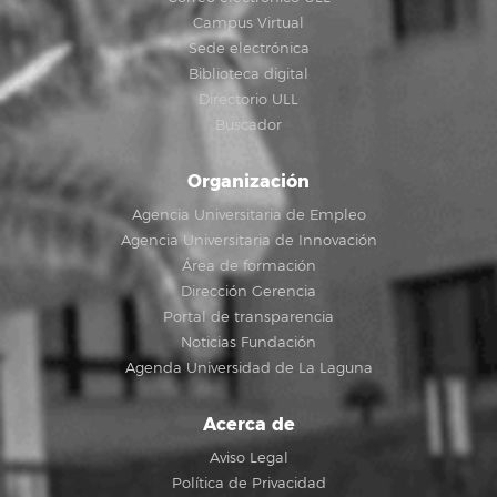
Campus Virtual
Sede electrónica
Biblioteca digital
Directorio ULL
Buscador
Organización
Agencia Universitaria de Empleo
Agencia Universitaria de Innovación
Área de formación
Dirección Gerencia
Portal de transparencia
Noticias Fundación
Agenda Universidad de La Laguna
Acerca de
Aviso Legal
Política de Privacidad