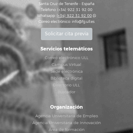
Santa Cruz de Tenerife - España
Teléfono: (+34) 922 31 92 00
Whatsapp:
(+34) 922 31 92 00
Correo electrónico:
info@fg.ull.es
Solicitar cita previa
Servicios telemáticos
Correo electrónico ULL
Campus Virtual
Sede electrónica
Biblioteca digital
Directorio ULL
Buscador
Organización
Agencia Universitaria de Empleo
Agencia Universitaria de Innovación
Área de formación