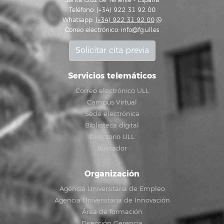
Santa Cruz de Tenerife - España
Teléfono: (+34) 922 31 92 00
Whatsapp:
(+34) 922 31 92 00
Correo electrónico:
info@fg.ull.es
Solicitar cita previa
Servicios telemáticos
Correo electrónico ULL
Campus Virtual
Sede electrónica
Biblioteca digital
Directorio ULL
Buscador
Organización
Agencia Universitaria de Empleo
Agencia Universitaria de Innovación
Área de formación
Dirección Gerencia