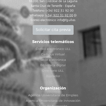
38200, San Cristóbal de La Laguna
Santa Cruz de Tenerife - España
Teléfono: (+34) 922 31 92 00
Whatsapp:
(+34) 922 31 92 00
Correo electrónico:
info@fg.ull.es
Solicitar cita previa
Servicios telemáticos
Correo electrónico ULL
Campus Virtual
Sede electrónica
Biblioteca digital
Directorio ULL
Buscador
Organización
Agencia Universitaria de Empleo
Agencia Universitaria de Innovación