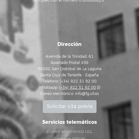
Empleo con el número 0500000023.
Dirección
Avenida de la Trinidad, 61
Apartado Postal 456
38200, San Cristóbal de La Laguna
Santa Cruz de Tenerife - España
Teléfono: (+34) 922 31 92 00
Whatsapp:
(+34) 922 31 92 00
Correo electrónico:
info@fg.ull.es
Solicitar cita previa
Servicios telemáticos
Correo electrónico ULL
Campus Virtual