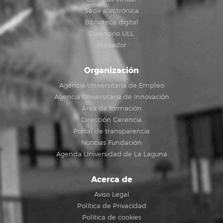
Sede electrónica
Biblioteca digital
Directorio ULL
Buscador
Organización
Agencia Universitaria de Empleo
Agencia Universitaria de Innovación
Área de formación
Dirección Gerencia
Portal de transparencia
Noticias Fundación
Agenda Universidad de La Laguna
Acerca de
Aviso Legal
Política de Privacidad
Política de cookies