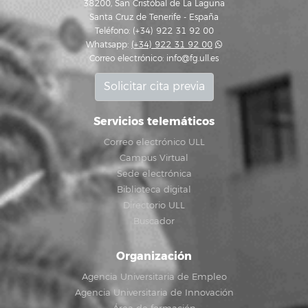
38200, San Cristóbal de La Laguna
Santa Cruz de Tenerife - España
Teléfono: (+34) 922 31 92 00
Whatsapp:
(+34) 922 31 92 00
Correo electrónico:
info@fg.ull.es
Solicitar cita previa
Servicios telemáticos
Correo electrónico ULL
Campus Virtual
Sede electrónica
Biblioteca digital
Directorio ULL
Buscador
Organización
Agencia Universitaria de Empleo
Agencia Universitaria de Innovación