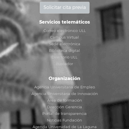
Solicitar cita previa
Servicios telemáticos
Correo electrónico ULL
Campus Virtual
Sede electrónica
Biblioteca digital
Directorio ULL
Buscador
Organización
Agencia Universitaria de Empleo
Agencia Universitaria de Innovación
Área de formación
Dirección Gerencia
Portal de transparencia
Noticias Fundación
Agenda Universidad de La Laguna