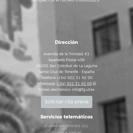
Empleo con el número 0500000023.
Dirección
Avenida de la Trinidad, 61
Apartado Postal 456
38200, San Cristóbal de La Laguna
Santa Cruz de Tenerife - España
Teléfono: (+34) 922 31 92 00
Whatsapp:
(+34) 922 31 92 00
Correo electrónico:
info@fg.ull.es
Solicitar cita previa
Servicios telemáticos
Correo electrónico ULL
Campus Virtual