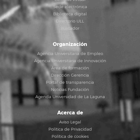
Sede electrónica
Biblioteca digital
Directorio ULL
Buscador
Organización
Agencia Universitaria de Empleo
Agencia Universitaria de Innovación
Área de formación
Dirección Gerencia
Portal de transparencia
Noticias Fundación
Agenda Universidad de La Laguna
Acerca de
Aviso Legal
Política de Privacidad
Política de cookies