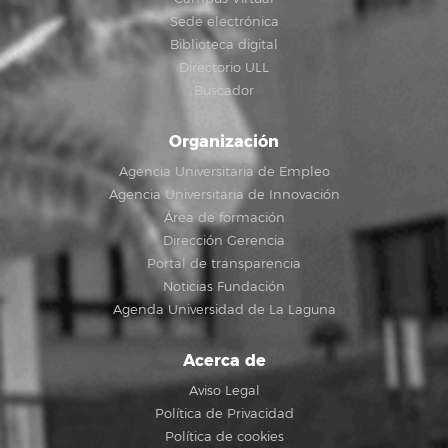
Sede electrónica
Biblioteca digital
Directorio ULL
Buscador
Organización
Agencia Universitaria de Empleo
Agencia Universitaria de Innovación
Área de formación
Dirección Gerencia
Portal de transparencia
Noticias Fundación
Agenda Universidad de La Laguna
Acerca de
Aviso Legal
Política de Privacidad
Política de cookies