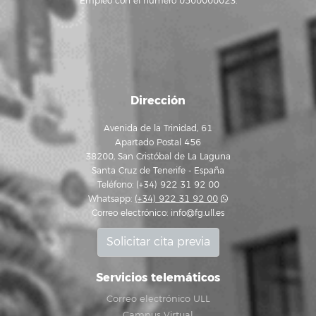
Empleo con el número 0500000023.
Dirección
Avenida de la Trinidad, 61
Apartado Postal 456
38200, San Cristóbal de La Laguna
Santa Cruz de Tenerife - España
Teléfono: (+34) 922 31 92 00
Whatsapp:
(+34) 922 31 92 00
Correo electrónico:
info@fg.ull.es
Solicitar cita previa
Servicios telemáticos
Correo electrónico ULL
Campus Virtual