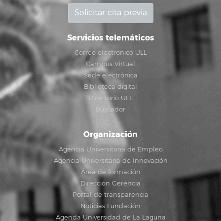
Solicitar cita previa
Servicios telemáticos
Correo electrónico ULL
Campus Virtual
Sede electrónica
Biblioteca digital
Directorio ULL
Buscador
Organización
Agencia Universitaria de Empleo
Agencia Universitaria de Innovación
Área de formación
Dirección Gerencia
Portal de transparencia
Noticias Fundación
Agenda Universidad de La Laguna