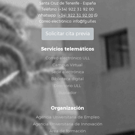
Santa Cruz de Tenerife - España
Teléfono: (+34) 922 31 92 00
Whatsapp:
(+34) 922 31 92 00
Correo electrónico:
info@fg.ull.es
Solicitar cita previa
Servicios telemáticos
Correo electrónico ULL
Campus Virtual
Sede electrónica
Biblioteca digital
Directorio ULL
Buscador
Organización
Agencia Universitaria de Empleo
Agencia Universitaria de Innovación
Área de formación