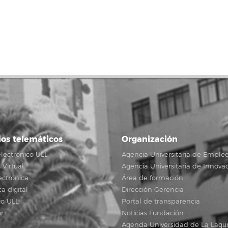
ios telemáticos
Organización
lectrónico ULL
Agencia Universitaria de Emple
Virtual
Agencia Universitaria de Innova
ectrónica
Área de formación
ca digital
Dirección Gerencia
io ULL
Portal de transparencia
r
Noticias Fundación
Agenda Universidad de La Lagu