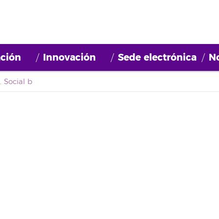
ción
Innovación
Sede electrónica
No
 Social b