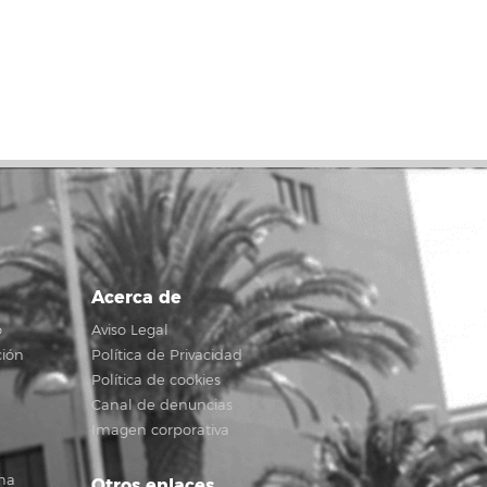
Acerca de
o
Aviso Legal
ción
Política de Privacidad
Política de cookies
Canal de denuncias
Imagen corporativa
na
Otros enlaces