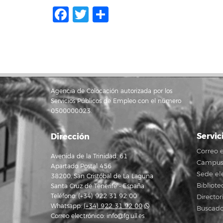
Facebook
Twitter
Compartir
Agencia de Colocación autorizada por los
Servicios Públicos de Empleo con el número
0500000023.
Servic
Dirección
Correo e
Avenida de la Trinidad, 61
Campus 
Apartado Postal 456
Sede el
38200, San Cristóbal de La Laguna
Bibliote
Santa Cruz de Tenerife - España
Teléfono: (+34) 922 31 92 00
Director
Whatsapp:
(+34) 922 31 92 00
Buscado
Correo electrónico:
info@fg.ull.es