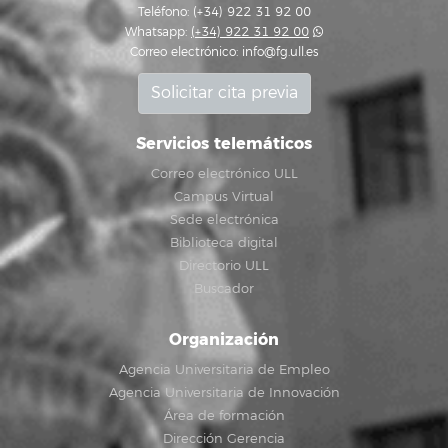
Teléfono: (+34) 922 31 92 00
Whatsapp:
(+34) 922 31 92 00
Correo electrónico:
info@fg.ull.es
Solicitar cita previa
Servicios telemáticos
Correo electrónico ULL
Campus Virtual
Sede electrónica
Biblioteca digital
Directorio ULL
Buscador
Organización
Agencia Universitaria de Empleo
Agencia Universitaria de Innovación
Área de formación
Dirección Gerencia