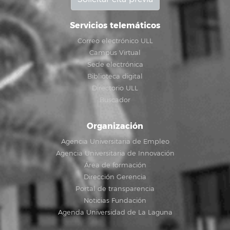
Servicios telemáticos
Correo electrónico ULL
Campus Virtual
Sede electrónica
Biblioteca digital
Directorio ULL
Buscador
Organización
Agencia Universitaria de Empleo
Agencia Universitaria de Innovación
Área de formación
Dirección Gerencia
Portal de transparencia
Noticias Fundación
Agenda Universidad de La Laguna