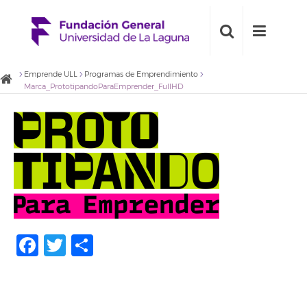
Emprende ULL
Programas de Emprendimiento
Marca_PrototipandoParaEmprender_FullHD
Facebook
Twitter
Compartir