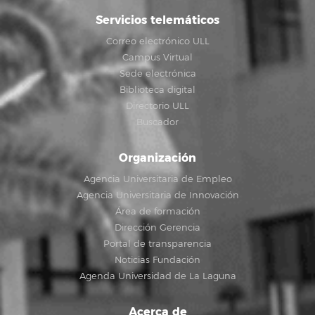
Servicios telemáticos
Correo electrónico ULL
Campus Virtual
Sede electrónica
Biblioteca digital
Directorio ULL
Buscador
Organización
Agencia Universitaria de Empleo
Agencia Universitaria de Innovación
Área de formación
Dirección Gerencia
Portal de transparencia
Noticias Fundación
Agenda Universidad de La Laguna
Acerca de