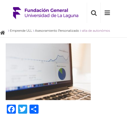
Emprende ULL
Asesoramiento Personalizado
alta de autonómos
Facebook
Twitter
Share