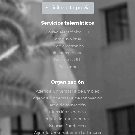
Solicitar cita previa
Servicios telemáticos
Correo electrónico ULL
Campus Virtual
Sede electrónica
Biblioteca digital
Directorio ULL
Buscador
Organización
Agencia Universitaria de Empleo
Agencia Universitaria de Innovación
Área de formación
Dirección Gerencia
Portal de transparencia
Noticias Fundación
Agenda Universidad de La Laguna