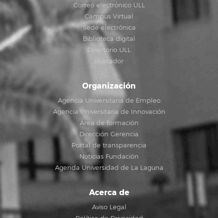
Correo electrónico ULL
Campus Virtual
Sede electrónica
Biblioteca digital
Directorio ULL
Buscador
Organización
Agencia Universitaria de Empleo
Agencia Universitaria de Innovación
Área de formación
Dirección Gerencia
Portal de transparencia
Noticias Fundación
Agenda Universidad de La Laguna
Acerca de
Aviso Legal