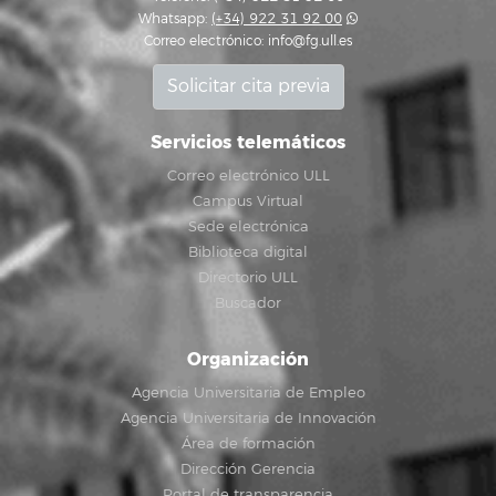
Whatsapp:
(+34) 922 31 92 00
Correo electrónico:
info@fg.ull.es
Solicitar cita previa
Servicios telemáticos
Correo electrónico ULL
Campus Virtual
Sede electrónica
Biblioteca digital
Directorio ULL
Buscador
Organización
Agencia Universitaria de Empleo
Agencia Universitaria de Innovación
Área de formación
Dirección Gerencia
Portal de transparencia