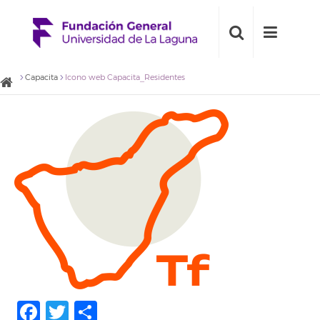
Capacita
Icono web Capacita_Residentes
Facebook
Twitter
Compartir