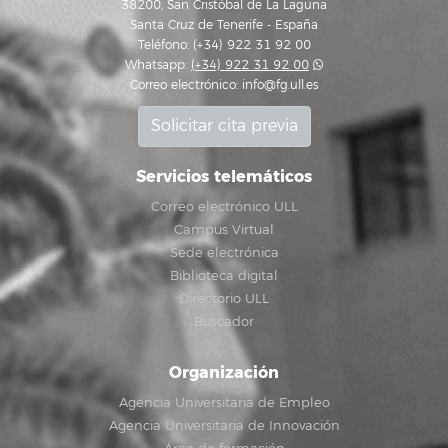
38200, San Cristóbal de La Laguna
Santa Cruz de Tenerife - España
Teléfono: (+34) 922 31 92 00
Whatsapp:
(+34) 922 31 92 00
Correo electrónico:
info@fg.ull.es
Solicitar cita previa
Servicios telemáticos
Correo electrónico ULL
Campus Virtual
Sede electrónica
Biblioteca digital
Directorio ULL
Buscador
Organización
Agencia Universitaria de Empleo
Agencia Universitaria de Innovación