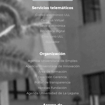
Servicios telemáticos
Correo electrónico ULL
Campus Virtual
Sede electrónica
Biblioteca digital
Directorio ULL
Buscador
Organización
Agencia Universitaria de Empleo
Agencia Universitaria de Innovación
Área de formación
Dirección Gerencia
Portal de transparencia
Noticias Fundación
Agenda Universidad de La Laguna