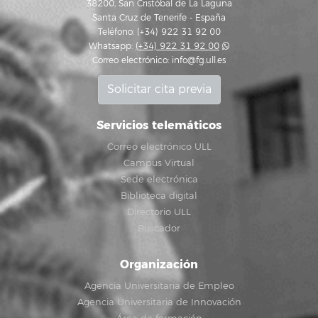
38200, San Cristóbal de La Laguna
Santa Cruz de Tenerife - España
Teléfono: (+34) 922 31 92 00
Whatsapp:
(+34) 922 31 92 00
Correo electrónico:
info@fg.ull.es
Solicitar cita previa
Servicios telemáticos
Correo electrónico ULL
Campus Virtual
Sede electrónica
Biblioteca digital
Directorio ULL
Buscador
Organización
Agencia Universitaria de Empleo
Agencia Universitaria de Innovación