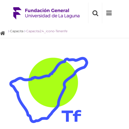
Capacita
Capacita24_icono-Tenerife