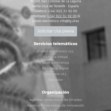
38200, San Cristóbal de La Laguna
Santa Cruz de Tenerife - España
Teléfono: (+34) 922 31 92 00
Whatsapp:
(+34) 922 31 92 00
Correo electrónico:
info@fg.ull.es
Solicitar cita previa
Servicios telemáticos
Correo electrónico ULL
Campus Virtual
Sede electrónica
Biblioteca digital
Directorio ULL
Buscador
Organización
Agencia Universitaria de Empleo
Agencia Universitaria de Innovación