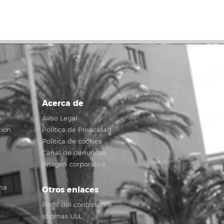
Acerca de
o
Aviso Legal
ción
Política de Privacidad
Política de cookies
Canal de denuncias
Imagen corporativa
na
Otros enlaces
Perfil del contratante
Idiomas ULL