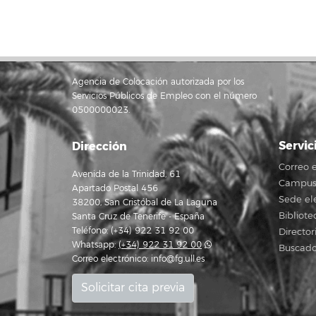
Agencia de Colocación autorizada por los
Servicios Públicos de Empleo con el número
0500000023.
Servic
Dirección
Correo e
Avenida de la Trinidad, 61
Campus 
Apartado Postal 456
Sede el
38200, San Cristóbal de La Laguna
Bibliote
Santa Cruz de Tenerife - España
Teléfono: (+34) 922 31 92 00
Director
Whatsapp:
(+34) 922 31 92 00
Buscado
Correo electrónico:
info@fg.ull.es
Solicitar cita previa