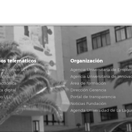
ios telemáticos
Organización
lectrónico ULL
Agencia Universitaria de Emple
Virtual
Agencia Universitaria de Innova
ectrónica
Área de formación
ca digital
Dirección Gerencia
io ULL
Portal de transparencia
r
Noticias Fundación
Agenda Universidad de La Lagu