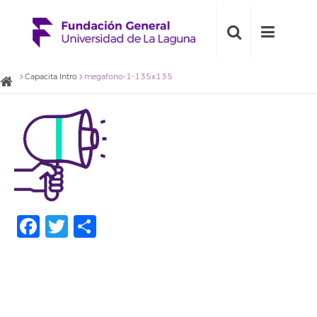
Capacita Intro
megafono-1-135x135
Facebook
Twitter
Compartir