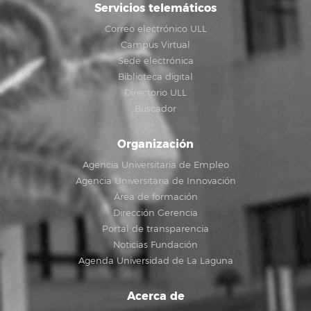
Servicios telemáticos
Correo electrónico ULL
Campus Virtual
Sede electrónica
Biblioteca digital
Directorio ULL
Buscador
Organización
Agencia Universitaria de Empleo
Agencia Universitaria de Innovación
Área de formación
Dirección Gerencia
Portal de transparencia
Noticias Fundación
Agenda Universidad de La Laguna
Acerca de