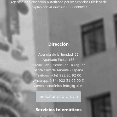
Agencia de Colocación autorizada por los Servicios Públicos de
Empleo con el número 0500000023.
Dirección
Avenida de la Trinidad, 61
Apartado Postal 456
38200, San Cristóbal de La Laguna
Santa Cruz de Tenerife - España
Teléfono: (+34) 922 31 92 00
Whatsapp:
(+34) 922 31 92 00
Correo electrónico:
info@fg.ull.es
Solicitar cita previa
Servicios telemáticos