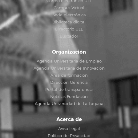
Correo electrónico ULL
Campus Virtual
Sede electrónica
Biblioteca digital
Directorio ULL
Buscador
Organización
Agencia Universitaria de Empleo
Agencia Universitaria de Innovación
Área de formación
Dirección Gerencia
Portal de transparencia
Noticias Fundación
Agenda Universidad de La Laguna
Acerca de
Aviso Legal
Política de Privacidad