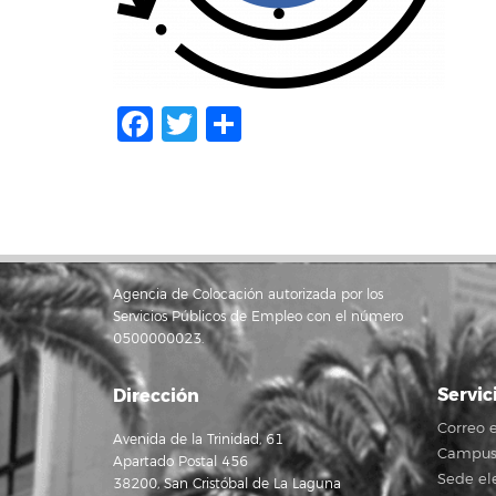
Facebook
Twitter
Share
Agencia de Colocación autorizada por los
Servicios Públicos de Empleo con el número
0500000023.
Servic
Dirección
Correo e
Avenida de la Trinidad, 61
Campus 
Apartado Postal 456
Sede el
38200, San Cristóbal de La Laguna