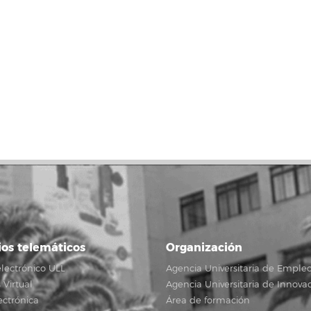
ios telemáticos
Organización
lectrónico ULL
Agencia Universitaria de Emple
Virtual
Agencia Universitaria de Innova
ectrónica
Área de formación