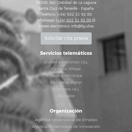
38200, San Cristóbal de La Laguna
Santa Cruz de Tenerife - España
Teléfono: (+34) 922 31 92 00
Whatsapp:
(+34) 922 31 92 00
Correo electrónico:
info@fg.ull.es
Solicitar cita previa
Servicios telemáticos
Correo electrónico ULL
Campus Virtual
Sede electrónica
Biblioteca digital
Directorio ULL
Buscador
Organización
Agencia Universitaria de Empleo
Agencia Universitaria de Innovación