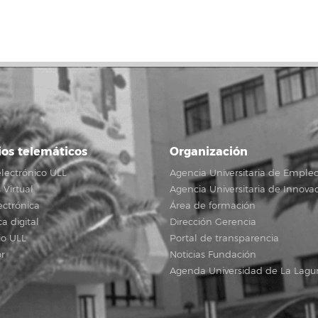
ios telemáticos
Organización
lectrónico ULL
Agencia Universitaria de Emple
Virtual
Agencia Universitaria de Innova
ectrónica
Área de formación
ca digital
Dirección Gerencia
io ULL
Portal de transparencia
r
Noticias Fundación
Agenda Universidad de La Lagu