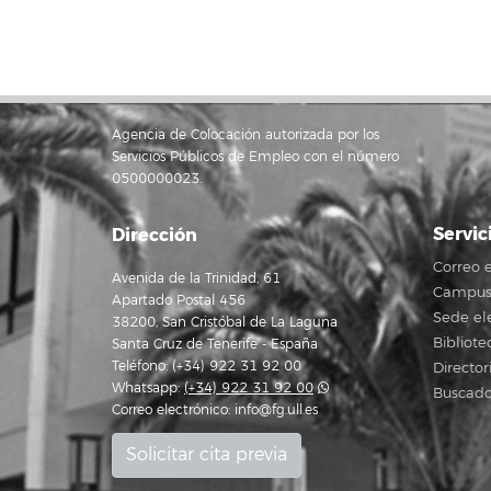
Agencia de Colocación autorizada por los
Servicios Públicos de Empleo con el número
0500000023.
Servic
Dirección
Correo e
Avenida de la Trinidad, 61
Campus 
Apartado Postal 456
Sede el
38200, San Cristóbal de La Laguna
Bibliote
Santa Cruz de Tenerife - España
Teléfono: (+34) 922 31 92 00
Director
Whatsapp:
(+34) 922 31 92 00
Buscado
Correo electrónico:
info@fg.ull.es
Solicitar cita previa