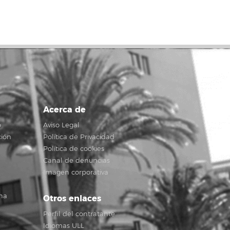
Acerca de
o
Aviso Legal
ción
Política de Privacidad
Política de cookies
Canal de denuncias
Imagen corporativa
na
Otros enlaces
Perfil del contratante
Idiomas ULL