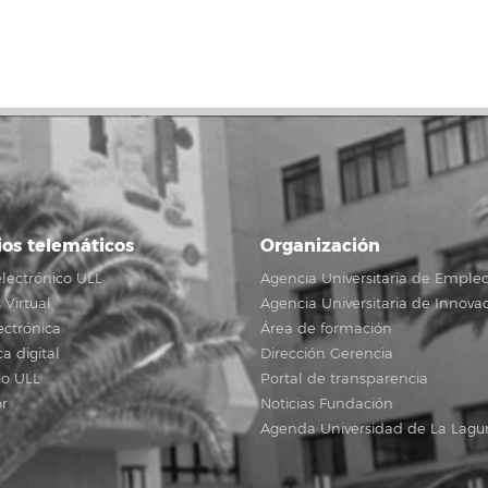
ios telemáticos
Organización
lectrónico ULL
Agencia Universitaria de Emple
Virtual
Agencia Universitaria de Innova
ectrónica
Área de formación
ca digital
Dirección Gerencia
io ULL
Portal de transparencia
r
Noticias Fundación
Agenda Universidad de La Lagu