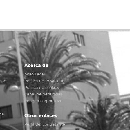
Acerca de
o
Aviso Legal
ción
Política de Privacidad
Política de cookies
Canal de denuncias
Imagen corporativa
na
Otros enlaces
Perfil del contratante