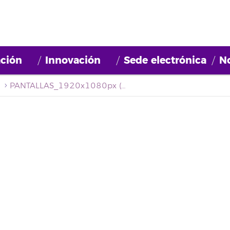
ción
Innovación
Sede electrónica
No
PANTALLAS_1920x1080px (energia verde)