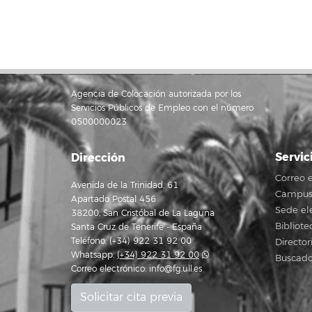
Agencia de Colocación autorizada por los
Servicios Públicos de Empleo con el número
0500000023.
Servic
Dirección
Correo e
Avenida de la Trinidad, 61
Campus 
Apartado Postal 456
Sede el
38200, San Cristóbal de La Laguna
Bibliote
Santa Cruz de Tenerife - España
Teléfono: (+34) 922 31 92 00
Director
Whatsapp:
(+34) 922 31 92 00
Buscado
Correo electrónico:
info@fg.ull.es
Solicitar cita previa