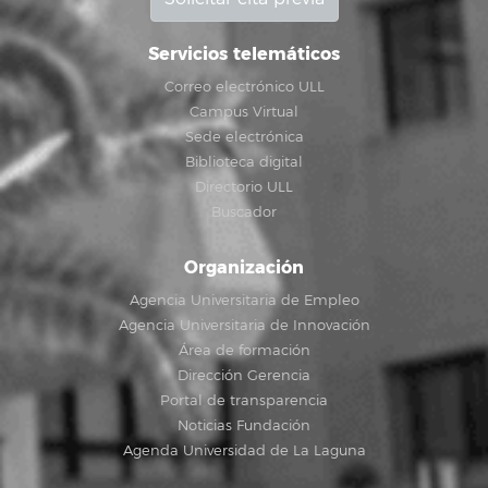
Servicios telemáticos
Correo electrónico ULL
Campus Virtual
Sede electrónica
Biblioteca digital
Directorio ULL
Buscador
Organización
Agencia Universitaria de Empleo
Agencia Universitaria de Innovación
Área de formación
Dirección Gerencia
Portal de transparencia
Noticias Fundación
Agenda Universidad de La Laguna