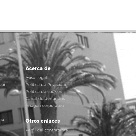
Acerca de
o
Aviso Legal
ción
Política de Privacidad
Política de cookies
Canal de denuncias
Imagen corporativa
na
Otros enlaces
Perfil del contratante