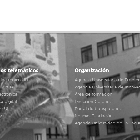
ios telemáticos
Organización
lectrónico ULL
Agencia Universitaria de Emple
Virtual
Agencia Universitaria de Innova
ectrónica
Área de formación
ca digital
Dirección Gerencia
io ULL
Portal de transparencia
r
Noticias Fundación
Agenda Universidad de La Lagu