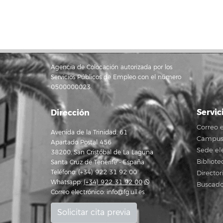
Agencia de Colocación autorizada por los
Servicios Públicos de Empleo con el número
0500000023.
Servic
Dirección
Correo e
Avenida de la Trinidad, 61
Campus 
Apartado Postal 456
Sede el
38200, San Cristóbal de La Laguna
Bibliote
Santa Cruz de Tenerife - España
Teléfono: (+34) 922 31 92 00
Director
Whatsapp:
(+34) 922 31 92 00
Buscado
Correo electrónico:
info@fg.ull.es
Solicitar cita previa