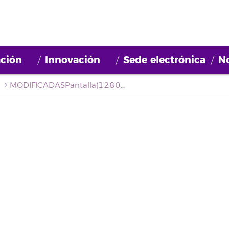
ción
Innovación
Sede electrónica
No
MODIFICADASPantalla(1280x720px)OCT-NOV-DETECCIÓN