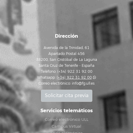
Dirección
Avenida de la Trinidad, 61
Apartado Postal 456
38200, San Cristóbal de La Laguna
Santa Cruz de Tenerife - España
Teléfono: (+34) 922 31 92 00
Whatsapp:
(+34) 922 31 92 00
Correo electrónico:
info@fg.ull.es
Solicitar cita previa
Servicios telemáticos
Correo electrónico ULL
Campus Virtual