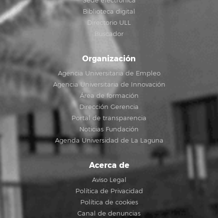
Sede electrónica
Biblioteca digital
Directorio ULL
Buscador
Organización
Agencia Universitaria de Empleo
Agencia Universitaria de Innovación
Área de formación
Dirección Gerencia
Portal de transparencia
Noticias Fundación
Agenda Universidad de La Laguna
Acerca de
Aviso Legal
Política de Privacidad
Política de cookies
Canal de denuncias