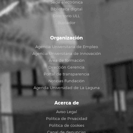
Sede electrónica
Biblioteca digital
Directorio ULL
Buscador
Organización
Agencia Universitaria de Empleo
Agencia Universitaria de Innovación
Área de formación
Dirección Gerencia
Portal de transparencia
Noticias Fundación
Agenda Universidad de La Laguna
Acerca de
Aviso Legal
Política de Privacidad
Política de cookies
Canal de denuncias