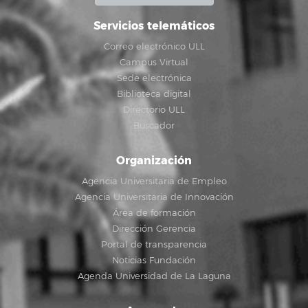
Servicios telemáticos
Correo electrónico ULL
Campus Virtual
Sede electrónica
Biblioteca digital
Directorio ULL
Buscador
Organización
Agencia Universitaria de Empleo
Agencia Universitaria de Innovación
Área de formación
Dirección Gerencia
Portal de transparencia
Noticias Fundación
Agenda Universidad de La Laguna