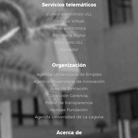
Servicios telemáticos
Correo electrónico ULL
Campus Virtual
Sede electrónica
Biblioteca digital
Directorio ULL
Buscador
Organización
Agencia Universitaria de Empleo
Agencia Universitaria de Innovación
Área de formación
Dirección Gerencia
Portal de transparencia
Noticias Fundación
Agenda Universidad de La Laguna
Acerca de