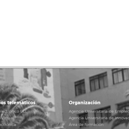
ios telemáticos
Organización
lectrónico ULL
Agencia Universitaria de Emple
Virtual
Agencia Universitaria de Innova
ectrónica
Área de formación