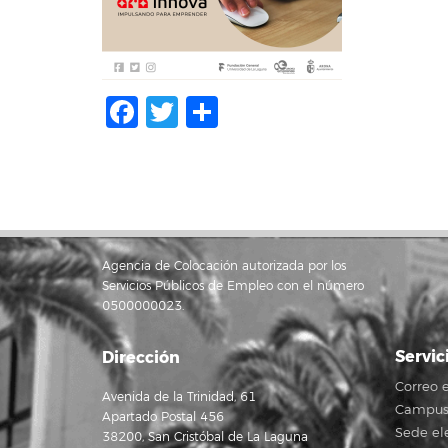
Facebook
Twitter
Compartir
Agencia de Colocación autorizada por los
Servicios Públicos de Empleo con el número
0500000023.
Servic
Dirección
Correo e
Avenida de la Trinidad, 61
Campus 
Apartado Postal 456
Sede el
38200, San Cristóbal de La Laguna