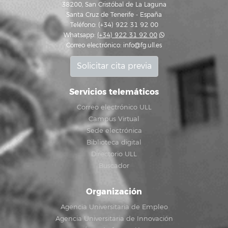
38200, San Cristóbal de La Laguna
Santa Cruz de Tenerife - España
Teléfono: (+34) 922 31 92 00
Whatsapp:
(+34) 922 31 92 00
Correo electrónico:
info@fg.ull.es
Solicitar cita previa
Servicios telemáticos
Correo electrónico ULL
Campus Virtual
Sede electrónica
Biblioteca digital
Directorio ULL
Buscador
Organización
Agencia Universitaria de Empleo
Agencia Universitaria de Innovación