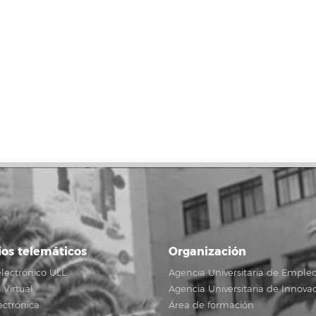
ios telemáticos
Organización
lectrónico ULL
Agencia Universitaria de Emple
Virtual
Agencia Universitaria de Innova
ectrónica
Área de formación