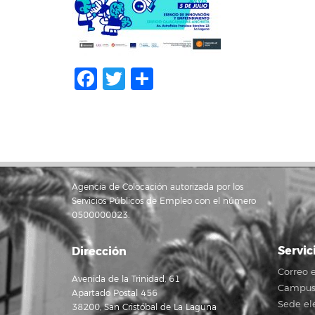
Facebook
Twitter
Share
Agencia de Colocación autorizada por los
Servicios Públicos de Empleo con el número
0500000023.
Servic
Dirección
Correo e
Avenida de la Trinidad, 61
Campus 
Apartado Postal 456
Sede el
38200, San Cristóbal de La Laguna