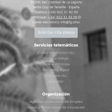
38200, San Cristóbal de La Laguna
Santa Cruz de Tenerife - España
Teléfono: (+34) 922 31 92 00
Whatsapp:
(+34) 922 31 92 00
Correo electrónico:
info@fg.ull.es
Solicitar cita previa
Servicios telemáticos
Correo electrónico ULL
Campus Virtual
Sede electrónica
Biblioteca digital
Directorio ULL
Buscador
Organización
Agencia Universitaria de Empleo
Agencia Universitaria de Innovación