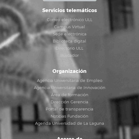
Servicios telemáticos
Correo electrónico ULL
Campus Virtual
Sede electrónica
Biblioteca digital
Directorio ULL
Buscador
Organización
Agencia Universitaria de Empleo
Agencia Universitaria de Innovación
Área de formación
Dirección Gerencia
Portal de transparencia
Noticias Fundación
Agenda Universidad de La Laguna