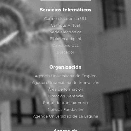
Servicios telemáticos
Correo electrónico ULL
Campus Virtual
Sede electrónica
Biblioteca digital
Directorio ULL
Buscador
Organización
Agencia Universitaria de Empleo
Agencia Universitaria de Innovación
Área de formación
Dirección Gerencia
Portal de transparencia
Noticias Fundación
Agenda Universidad de La Laguna