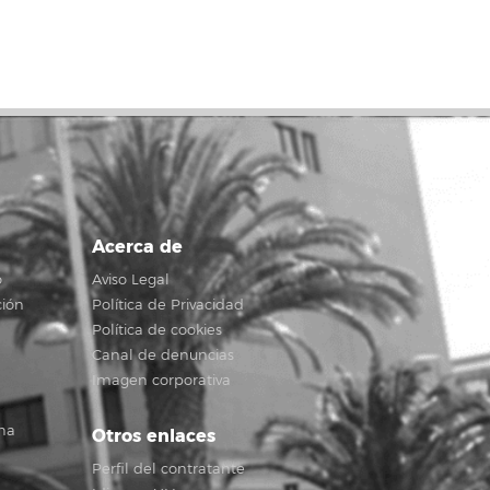
Acerca de
o
Aviso Legal
ción
Política de Privacidad
Política de cookies
Canal de denuncias
Imagen corporativa
na
Otros enlaces
Perfil del contratante