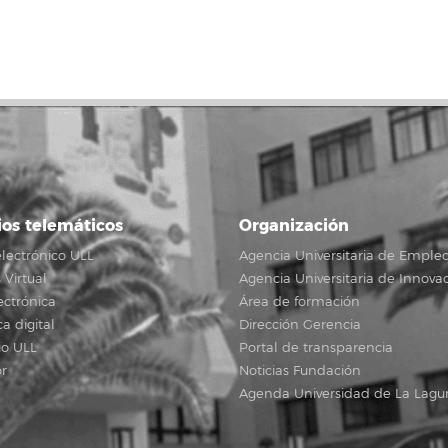
ios telemáticos
Organización
lectrónico ULL
Agencia Universitaria de Emple
Virtual
Agencia Universitaria de Innova
ectrónica
Área de formación
ca digital
Dirección Gerencia
io ULL
Portal de transparencia
r
Noticias Fundación
Agenda Universidad de La Lagu