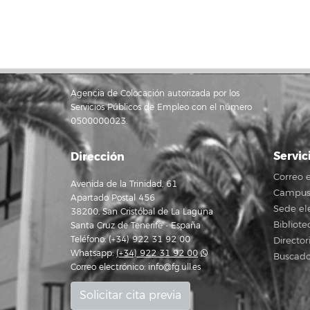
Agencia de Colocación autorizada por los
Servicios Públicos de Empleo con el número
0500000023.
Servic
Dirección
Correo e
Avenida de la Trinidad, 61
Campus 
Apartado Postal 456
Sede el
38200, San Cristóbal de La Laguna
Bibliote
Santa Cruz de Tenerife - España
Teléfono: (+34) 922 31 92 00
Director
Whatsapp:
(+34) 922 31 92 00
Buscado
Correo electrónico:
info@fg.ull.es
Solicitar cita previa